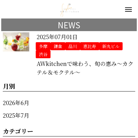
NEWS
2025年07月01日
多摩
鎌倉
品川
恵比寿
新丸ビル
渋谷
AWkitchenで味わう、旬の恵み～カク
テル＆モクテル～
月別
2026年6月
2025年7月
カテゴリー