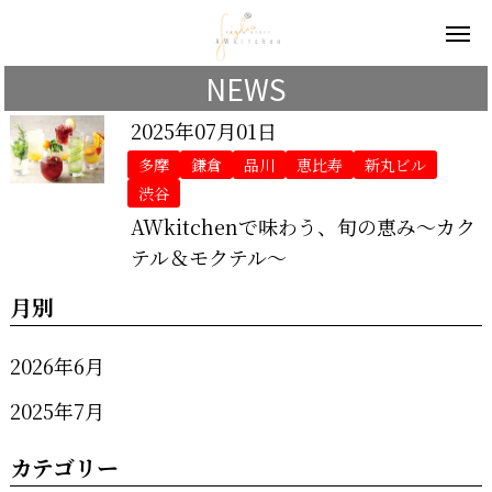
NEWS
2025年07月01日
多摩
鎌倉
品川
恵比寿
新丸ビル
渋谷
AWkitchenで味わう、旬の恵み～カク
テル＆モクテル～
月別
2026年6月
2025年7月
カテゴリー