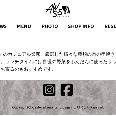
WS
MENU
PHOTO
SHOP INFO
RES
」
のカジュアル業態。
厳選した様々な種類の肉の串焼き
す。
ランチタイムには自慢の野菜をふんだんに使ったサ
立ち寄るのもおすすめで
す。
Copyright (C) create restaurants holdings inc. All Rights Reserved.