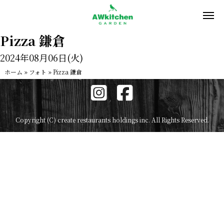
Pizza 鎌倉
2024年08月06日(火)
ホーム
»
フォト
»
Pizza 鎌倉
Copyright (C) create restaurants holdings inc. All Rights Reserved.