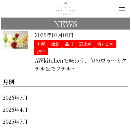
NEWS
2025年07月01日
多摩
鎌倉
品川
恵比寿
新丸ビル
渋谷
AWkitchenで味わう、旬の恵み～カク
テル＆モクテル～
月別
2026年7月
2026年4月
2025年7月