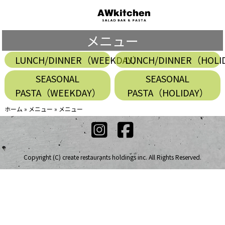
メニュー
LUNCH/DINNER（WEEKDAY）
LUNCH/DINNER（HOLI
SEASONAL
SEASONAL
PASTA（WEEKDAY）
PASTA（HOLIDAY）
ホーム
»
メニュー
»
メニュー
Copyright (C) create restaurants holdings inc. All Rights Reserved.