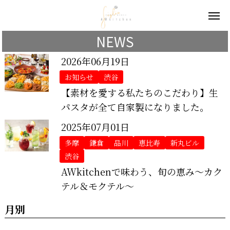
NEWS
2026年06月19日
お知らせ
渋谷
【素材を愛する私たちのこだわり】生
パスタが全て自家製になりました。
2025年07月01日
多摩
鎌倉
品川
恵比寿
新丸ビル
渋谷
AWkitchenで味わう、旬の恵み～カク
テル＆モクテル～
月別